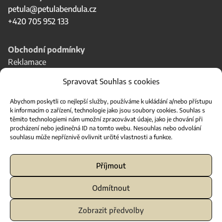
petula@petulabendula.cz
+420 705 952 133
Obchodní podmínky
Reklamace
Odstoupení od smlouvy
Spravovat Souhlas s cookies
Ochrana osobních údajů
Abychom poskytli co nejlepší služby, používáme k ukládání a/nebo přístupu
k informacím o zařízení, technologie jako jsou soubory cookies. Souhlas s
Knihu vydalo
těmito technologiemi nám umožní zpracovávat údaje, jako je chování při
Nakladatelství
procházení nebo jedinečná ID na tomto webu. Nesouhlas nebo odvolání
souhlasu může nepříznivě ovlivnit určité vlastnosti a funkce.
Pisten pilku hutomerki
Příjmout
Odmítnout
Zobrazit předvolby