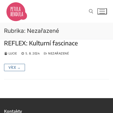
Přeskočit
na
obsah
Rubrika:
Nezařazené
Hledat:
REFLEX: Kulturní fascinace
LUCIE
5. 8. 2024
NEZAŘAZENÉ
VÍCE →
Kontakty