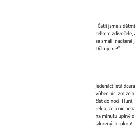
“Četli jsme s dětm
celkem zdivočelé, 
se smáli, nadšeně j
Děkujeme!”
Jedenáctiletá dcer
vůbec nic, zmizela
číst do noci. Hurá
řekla, že ji nic n
na minutu úplný ob
šikovných rukou!