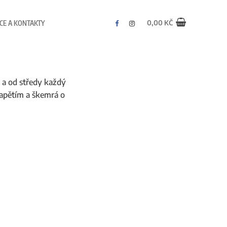
0,00
KČ
CE A KONTAKTY
i a od středy každý
 napětím a škemrá o