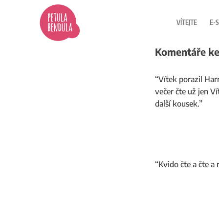
Přeskočit
na
VÍTEJTE
E-
obsah
Komentáře ke 
“Vítek porazil Har
večer čte už jen V
další kousek.”
“Kvido čte a čte a 