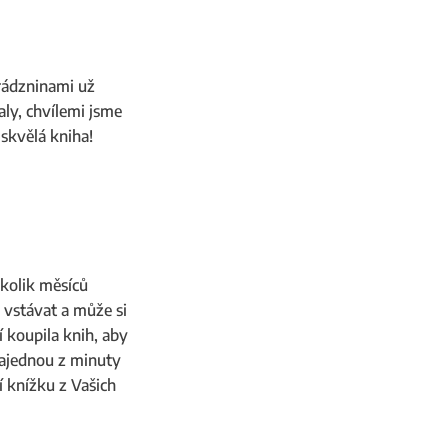
prádzninami už
aly, chvílemi jsme
 skvělá kniha!
ěkolik měsíců
a vstávat a může si
í koupila knih, aby
 najednou z minuty
 knížku z Vašich