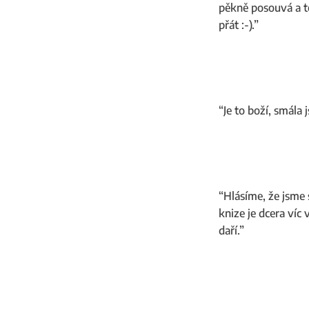
pěkně posouvá a te
přát :-).”
“Je to boží, smála 
“Hlásíme, že jsme 
knize je dcera víc 
daří.”