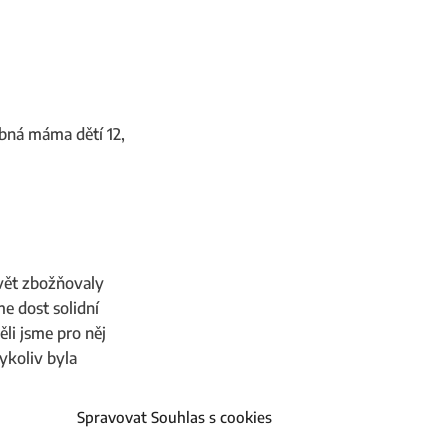
obná máma dětí 12,
vět zbožňovaly
me dost solidní
ěli jsme pro něj
ykoliv byla
Spravovat Souhlas s cookies