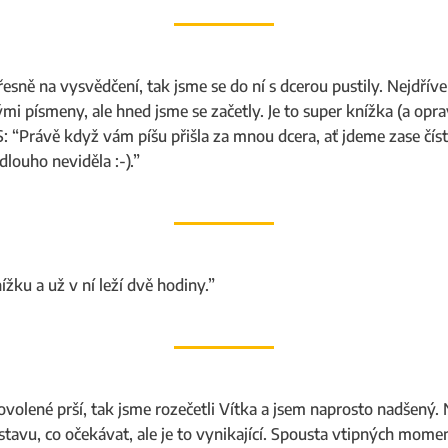
esně na vysvědčení, tak jsme se do ní s dcerou pustily. Nejdříve 
ými písmeny, ale hned jsme se začetly. Je to super knížka (a opra
S: “Právě když vám píšu přišla za mnou dcera, ať jdeme zase čís
 dlouho neviděla :-).”
ížku a už v ní leží dvě hodiny.”
volené prší, tak jsme rozečetli Vítka a jsem naprosto nadšený.
avu, co očekávat, ale je to vynikající. Spousta vtipných momen