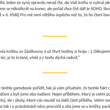
ělá. Jeden ze synů opravdu nerad čte, ale Vaši knihu si vybral ja
jsme se několikrát na konec, ale pořád chce číst dál! Je ADHD, šk
 už v 6. třídě) Pro mě není většího úspěchu než to, že ho čtení ba
sla knížku ze Zásilkovny a už čtvrt hodiny si hraju :-). Děkujeme
ci, je to krásné, vřelé a z textu dýchá radost.”
i tenhle gamebook pořídit, tak já vám přísahám, že tenhle fakt ch
dčení a byli jsme oba nadšení. Nejen příběhem, který je velmi p
ký, ale i úkoly, které vás navádí na další části příběhu. Velmi ne
 tak i o prázdninách něco procvičil a oba jsme se u knížky pará