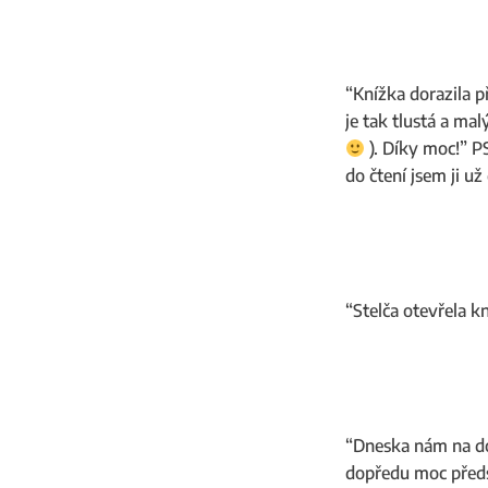
“Knížka dorazila př
je tak tlustá a mal
). Díky moc!” P
do čtení jsem ji už
“Stelča otevřela kn
“Dneska nám na do
dopředu moc předst