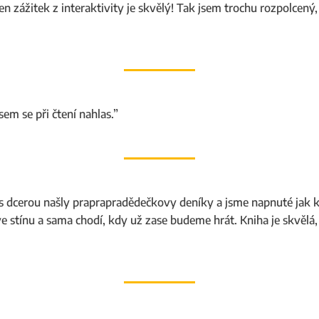
n zážitek z interaktivity je skvělý! Tak jsem trochu rozpolcený, 
jsem se při čtení nahlas.”
s dcerou našly praprapradědečkovy deníky a jsme napnuté jak k
ve stínu a sama chodí, kdy už zase budeme hrát. Kniha je skvělá, 