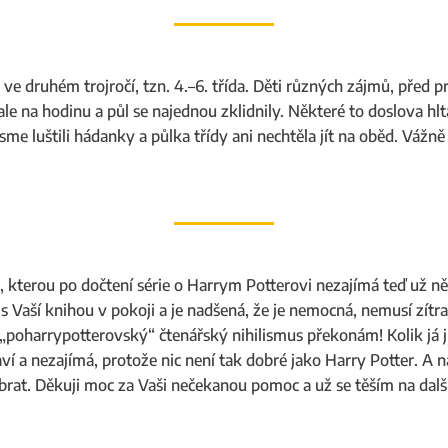
i ve druhém trojročí, tzn. 4.–6. třída. Děti různých zájmů, před 
ale na hodinu a půl se najednou zklidnily. Některé to doslova hlt
sme luštili hádanky a půlka třídy ani nechtěla jít na oběd. Vážně
a, kterou po dočtení série o Harrym Potterovi nezajímá teď už n
 s Vaší knihou v pokoji a je nadšená, že je nemocná, nemusí zítr
, „poharrypotterovský“ čtenářský nihilismus překonám! Kolik já j
ebaví a nezajímá, protože nic není tak dobré jako Harry Potter. A
rat. Děkuji moc za Vaši nečekanou pomoc a už se těším na další