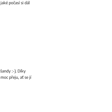
jaké počasí si dál
šandy :-). Díky
moc přeju, ať se jí