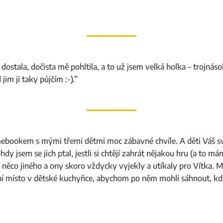
dostala, dočista mě pohltila, a to už jsem velká holka – trojnás
 jim ji taky půjčím :-).”
amebookem s mými třemi dětmi moc zábavné chvíle. A děti Váš s
hdy jsem se jich ptal, jestli si chtějí zahrát nějakou hru (a to má
t něco jiného a ony skoro vždycky vyjekly a utíkaly pro Vítka. M
ní místo v dětské kuchyňce, abychom po něm mohli sáhnout, kd