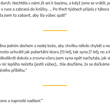
 durch. Nechtěla s námi jít ani k bazénu, a když jsme se vrátili,
 v ruce a zabraná do knížky. … Po třech týdnech přijela z tábora
a jsem to zabavit, aby šla vůbec spát!“
odina jedním dechem a nedej bože, aby chvilku někdo chyběl a ne
osto uchvátil jak pubertální dceru (13 let), tak syna (7 let), no 
 několikrát dokola a zrovna včera jsem syna opět nachytala, jak s
 nic lepšího nečetla (jestli vůbec)… tiše doufáme, že se dočkám
jiného příběhu.“
eno a naprosté nadšení.”