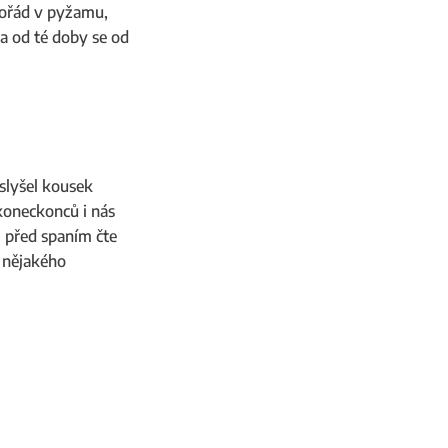
 pořád v pyžamu,
 a od té doby se od
slyšel kousek
a koneckonců i nás
i před spaním čte
e nějakého