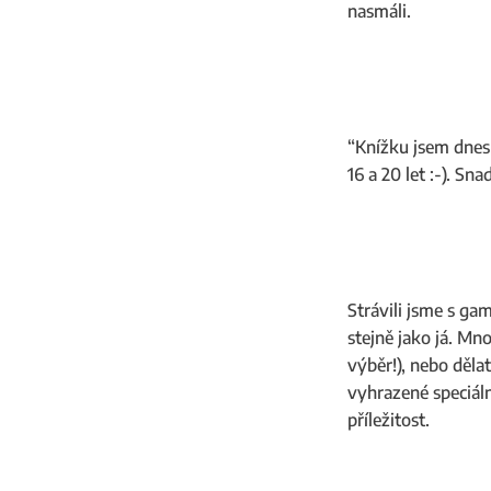
nasmáli.
“Knížku jsem dnes 
16 a 20 let :-). Snad
Strávili jsme s g
stejně jako já. Mno
výběr!), nebo děla
vyhrazené speciál
příležitost.