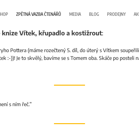
SHOP
ZPĚTNÁ VAZBA ČTENÁŘŮ
MEDIA
BLOG
PRODEJNY
AK
knize Vítek, křupadlo a kostižrout
:
ryho Pottera (máme rozečtený 5. díl, do úterý s Vítkem soupeřil
ítek :-))! Je to skvělý, bavíme se s Tomem oba. Skáče po posteli
není s ním řeč.”