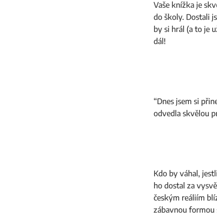
Vaše knížka je skv
do školy. Dostali 
by si hrál (a to je
dál!
“Dnes jsem si přine
odvedla skvělou prá
Kdo by váhal, jestl
ho dostal za vysvě
českým reáliím blíz
zábavnou formou si