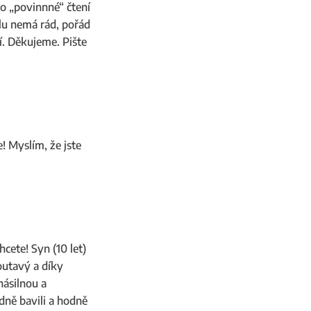
ko „povinnné“ čtení
olu nemá rád, pořád
ví. Děkujeme. Pište
! Myslím, že jste
cete! Syn (10 let)
outavý a díky
násilnou a
dně bavili a hodně