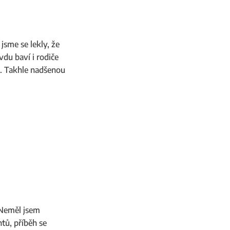
jsme se lekly, že
vdu baví i rodiče
t. Takhle nadšenou
 Neměl jsem
tů, příběh se